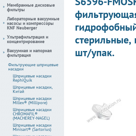
S6596-FMOSK
Мембранные дисковые
фильтры
фильтрующая 
Лабораторные вакуумные
насосы и компрессоры
гидрофобный 
KNF Neuberger
стерильные, 
Ультрафильтрация и
концентрирование
шт/упак.
Вакуумная и напорная
фильтрация
Фильтрующие шприцевые
насадки
Шприцевые насадки
RephiQuik
Шприцевые насадки,
Китай
Шприцевые насадки
Millex® (Millipore)
Шприцевые насадки
CHROMAFIL®
(MACHEREY-NAGEL)
Шприцевые насадки
Minisart® (Sartorius)