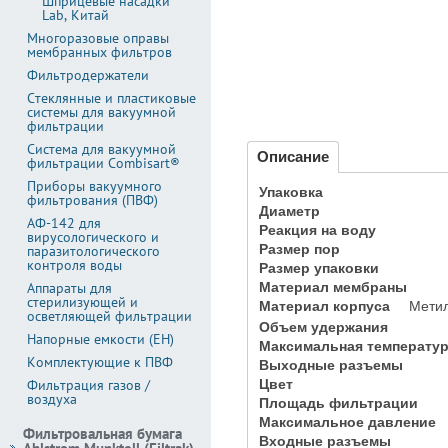
Шприцевые насадки
Lab, Китай
Многоразовые оправы
мембранных фильтров
Фильтродержатели
Стеклянные и пластиковые
системы для вакуумной
фильтрации
Система для вакуумной
Описание
фильтрации Combisart®
Приборы вакуумного
Упаковка
фильтрования (ПВФ)
Диаметр
АФ-142 для
Реакция на воду
вирусологического и
Размер пор
паразитологического
контроля воды
Размер упаковки
Аппараты для
Материал мембраны
стерилизующей и
Материал корпуса
Метил
осветляющей фильтрации
Объем удержания
Напорные емкости (ЕН)
Максимальная температу
Комплектующие к ПВФ
Выходные разъемы
Фильтрация газов /
Цвет
воздуха
Площадь фильтрации
Максимальное давление
Фильтровальная бумага
Входные разъемы