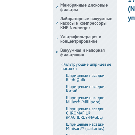
Мембранные дисковые
(N
фильтры
уп
Лабораторные вакуумные
насосы и компрессоры
KNF Neuberger
Ультрафильтрация и
концентрирование
Вакуумная и напорная
фильтрация
Фильтрующие шприцевые
насадки
Шприцевые насадки
RephiQuik
Шприцевые насадки,
Китай
Шприцевые насадки
Millex® (Millipore)
Шприцевые насадки
CHROMAFIL®
(MACHEREY-NAGEL)
Шприцевые насадки
Minisart® (Sartorius)