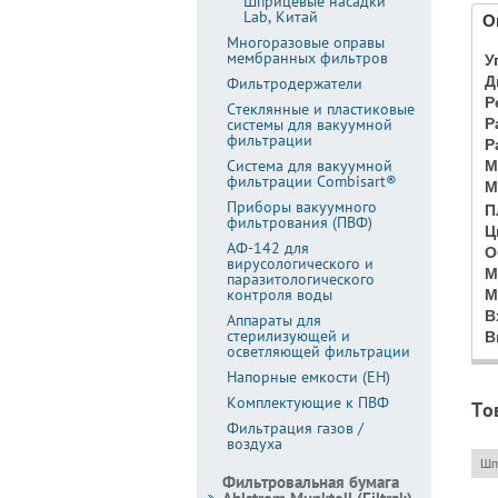
Шприцевые насадки
Lab, Китай
О
Многоразовые оправы
мембранных фильтров
У
Д
Фильтродержатели
Р
Стеклянные и пластиковые
системы для вакуумной
Р
фильтрации
Р
Система для вакуумной
М
фильтрации Combisart®
М
Приборы вакуумного
П
фильтрования (ПВФ)
Ц
АФ-142 для
О
вирусологического и
М
паразитологического
контроля воды
М
В
Аппараты для
стерилизующей и
В
осветляющей фильтрации
Напорные емкости (ЕН)
Комплектующие к ПВФ
То
Фильтрация газов /
воздуха
Шпр
Фильтровальная бумага