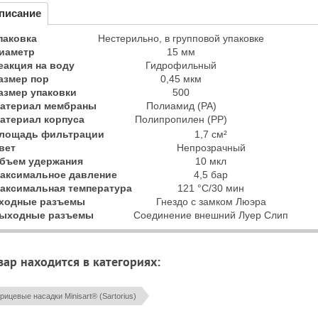
писание
паковка
Нестерильно, в групповой упаковке
иаметр
15 мм
еакция на воду
Гидрофильный
азмер пор
0,45 мкм
азмер упаковки
500
атериал мембраны
Полиамид (PA)
атериал корпуса
Полипропилен (PP)
лощадь фильтрации
1,7 см²
вет
Непрозрачный
бъем удержания
10 мкл
аксимальное давление
4,5 бар
аксимальная температура
121 °C/30 мин
ходные разъемы
Гнездо с замком Люэра
ыходные разъемы
Соединение внешний Луер Слип
вар находится в категориях:
ицевые насадки Minisart® (Sartorius)