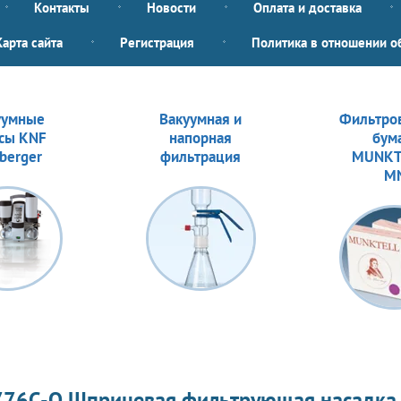
Контакты
Новости
Оплата и доставка
Карта сайта
Регистрация
Политика в отношении о
уумные
Вакуумная и
Фильтро
сы KNF
напорная
бум
berger
фильтрация
MUNKT
M
776C-Q Шприцевая фильтрующая насадка M