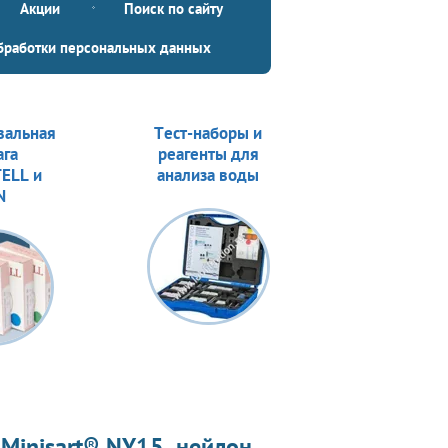
Акции
Поиск по сайту
бработки персональных данных
вальная
Тест-наборы и
ага
реагенты для
ELL и
анализа воды
N
inisart® NY15, нейлон