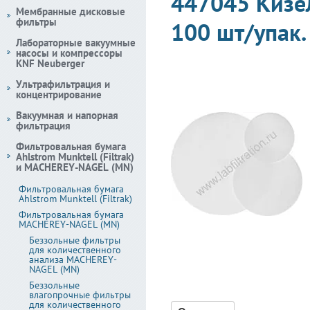
447045 Кизе
Мембранные дисковые
фильтры
100 шт/упак.
Лабораторные вакуумные
насосы и компрессоры
KNF Neuberger
Ультрафильтрация и
концентрирование
Вакуумная и напорная
фильтрация
Фильтровальная бумага
Ahlstrom Munktell (Filtrak)
и MACHEREY-NAGEL (MN)
Фильтровальная бумага
Ahlstrom Munktell (Filtrak)
Фильтровальная бумага
MACHEREY-NAGEL (MN)
Беззольные фильтры
для количественного
анализа MACHEREY-
NAGEL (MN)
Беззольные
влагопрочные фильтры
для количественного