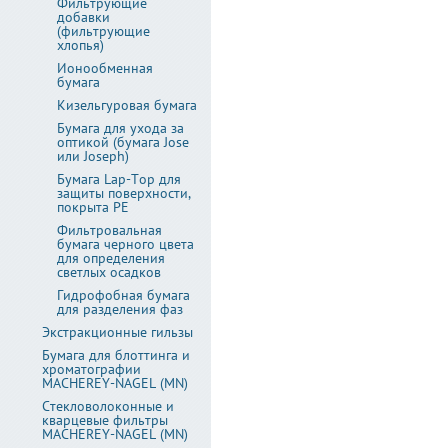
Фильтрующие
добавки
(фильтрующие
хлопья)
Ионообменная
бумага
Кизельгуровая бумага
Бумага для ухода за
оптикой (бумага Jose
или Joseph)
Бумага Lap-Top для
защиты поверхности,
покрыта PE
Фильтровальная
бумага черного цвета
для определения
светлых осадков
Гидрофобная бумага
для разделения фаз
Экстракционные гильзы
Бумага для блоттинга и
хроматографии
MACHEREY-NAGEL (MN)
Стекловолоконные и
кварцевые фильтры
MACHEREY-NAGEL (MN)