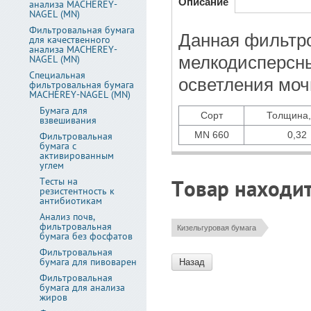
Описание
анализа MACHEREY-
NAGEL (MN)
Фильтровальная бумага
Данная фильтро
для качественного
анализа MACHEREY-
NAGEL (MN)
мелкодисперсны
Специальная
осветления моч
фильтровальная бумага
MACHEREY-NAGEL (MN)
Бумага для
Сорт
Толщина,
взвешивания
MN 660
0,32
Фильтровальная
бумага с
активированным
углем
Тесты на
Товар находит
резистентность к
антибиотикам
Анализ почв,
фильтровальная
Кизельгуровая бумага
бумага без фосфатов
Фильтровальная
бумага для пивоварен
Назад
Фильтровальная
бумага для анализа
жиров