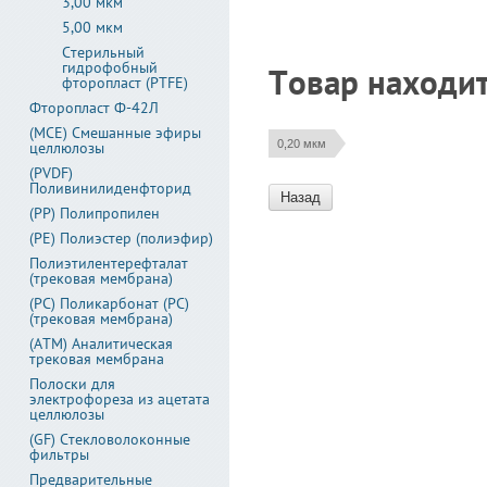
3,00 мкм
5,00 мкм
Стерильный
гидрофобный
Товар находит
фторопласт (PTFE)
Фторопласт Ф-42Л
(MCE) Смешанные эфиры
0,20 мкм
целлюлозы
(PVDF)
Поливинилиденфторид
Назад
(PP) Полипропилен
(PE) Полиэстер (полиэфир)
Полиэтилентерефталат
(трековая мембрана)
(PC) Поликарбонат (PC)
(трековая мембрана)
(АТМ) Аналитическая
трековая мембрана
Полоски для
электрофореза из ацетата
целлюлозы
(GF) Стекловолоконные
фильтры
Предварительные