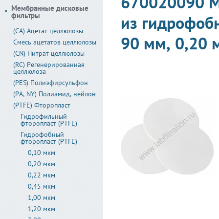
670020090 М
Мембранные дисковые
фильтры
из гидрофоб
(CA) Ацетат целлюлозы
90 мм, 0,20 
Смесь ацетатов целлюлозы
(CN) Нитрат целлюлозы
(RC) Регенерированная
целлюлоза
(PES) Полиэфирсульфон
(PA, NY) Полиамид, нейлон
(PTFE) Фторопласт
Гидрофильный
фторопласт (PTFE)
Гидрофобный
фторопласт (PTFE)
0,10 мкм
0,20 мкм
0,22 мкм
0,45 мкм
1,00 мкм
1,20 мкм