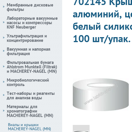
702145 Крыш
Мембранные дисковые
фильтры
алюминий, це
Лабораторные вакуумные
насосы и компрессоры
белый силико
KNF Neuberger
100 шт/упак.
Ультрафильтрация и
концентрирование
Вакуумная и напорная
фильтрация
Фильтровальная бумага
Ahlstrom Munktell (Filtrak)
и MACHEREY-NAGEL (MN)
Микробиологический
контроль
Тест-наборы и реагенты
для анализа воды
Материалы для
хроматографии
MACHEREY-NAGEL (MN)
Виалы и крышки
MACHEREY-NAGEL (MN)