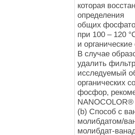
которая восста
определения
общих фосфатов
при 100 – 120 
и органические
В случае образ
удалить фильт
исследуемый о
органических с
фосфор, реком
NANOCOLOR® Na
(b) Способ с в
молибдатом/ван
молибдат-ванад