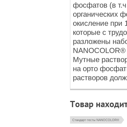
фосфатов (в т.
органических ф
окисление при 
которые с труд
разложены наб
NANOCOLOR® Na
Мутные раство
на орто фосфат
растворов долж
Товар находит
Стандарт-тесты NANOCOLOR®