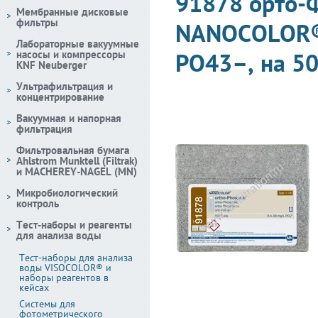
91878 орто-Ф
Мембранные дисковые
фильтры
NANOCOLOR®,
Лабораторные вакуумные
насосы и компрессоры
PO43–, на 50
KNF Neuberger
Ультрафильтрация и
концентрирование
Вакуумная и напорная
фильтрация
Фильтровальная бумага
Ahlstrom Munktell (Filtrak)
и MACHEREY-NAGEL (MN)
Микробиологический
контроль
Тест-наборы и реагенты
для анализа воды
Тест-наборы для анализа
воды VISOCOLOR® и
наборы реагентов в
кейсах
Системы для
фотометрического