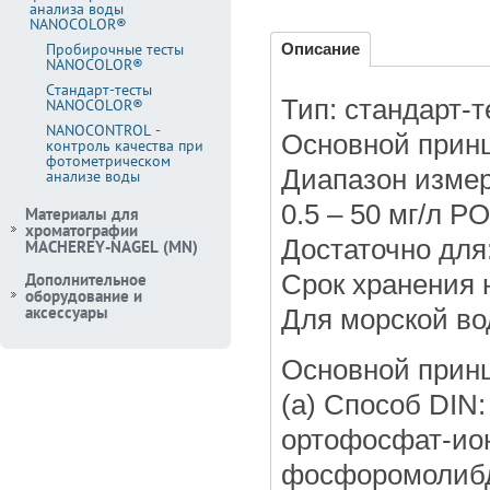
анализа воды
NANOCOLOR®
Пробирочные тесты
Описание
NANOCOLOR®
Стандарт-тесты
Тип: стандарт-т
NANOCOLOR®
NANOCONTROL -
Основной принц
контроль качества при
фотометрическом
Диапазон измер
анализе воды
0.5 – 50 мг/л PO
Материалы для
хроматографии
Достаточно для:
MACHEREY-NAGEL (MN)
Дополнительное
Срок хранения 
оборудование и
аксессуары
Для морской во
Основной прин
(a) Способ DIN
ортофосфат-ио
фосфоромолибд