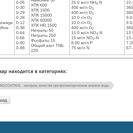
Аммоний 50
0-05
25.0 мг/л NH
-N
22–
4
ХПК 600
0-30
400 мг/л O
360
2
ХПК 1500
0-29
400 мг/л O
360
2
ХПК 15000
0-28
10.0 г/л O
9.0
2
ХПК 60000
Sewage
0-12
10.0 г/л O
9.0
2
ХПК HR 1500
nflow
0-38
400 мг/л O
360
2
Нитраты 50
0-64
15.0 мг/л NO
-N
13.
3
Нитраты 250
0-66
15 мг/л NO
-N
13–
3
Фосфаты 15
0-80
8.00 мг/л P
7.2
Общий азот TNb
0-88
75 мг/л N
67–
220
вар находится в категориях:
NOCONTROL - контроль качества при фотометрическом анализе воды
азад