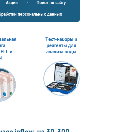
Акции
Поиск по сайту
бработки персональных данных
вальная
Тест-наборы и
ага
реагенты для
ELL и
анализа воды
N
ge inflow, на 30-300