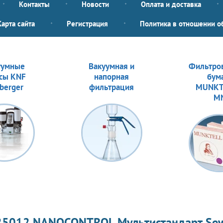
Контакты
Новости
Оплата и доставка
Карта сайта
Регистрация
Политика в отношении о
уумные
Вакуумная и
Фильтро
сы KNF
напорная
бум
berger
фильтрация
MUNKT
M
25012 NANOCONTROL Мультистандарт Sewa