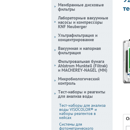
Мембранные дисковые
те
фильтры
Лабораторные вакуумные
насосы и компрессоры
KNF Neuberger
Ультрафильтрация и
концентрирование
Вакуумная и напорная
фильтрация
Фильтровальная бумага
Ahlstrom Munktell (Filtrak)
и MACHEREY-NAGEL (MN)
Микробиологический
контроль
Тест-наборы и реагенты
для анализа воды
Тест-наборы для анализа
воды VISOCOLOR® и
наборы реагентов в
кейсах
О
Системы для
фотометрического