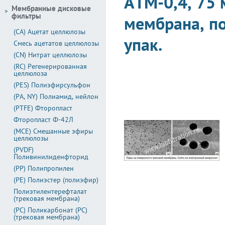
АТМ-0,4, 75 
Мембранные дисковые
фильтры
мембрана, по
(CA) Ацетат целлюлозы
упак.
Смесь ацетатов целлюлозы
(CN) Нитрат целлюлозы
(RC) Регенерированная
целлюлоза
(PES) Полиэфирсульфон
(PA, NY) Полиамид, нейлон
(PTFE) Фторопласт
Фторопласт Ф-42Л
(MCE) Смешанные эфиры
целлюлозы
(PVDF)
Поливинилиденфторид
(PP) Полипропилен
(PE) Полиэстер (полиэфир)
Полиэтилентерефталат
(трековая мембрана)
(PC) Поликарбонат (PC)
(трековая мембрана)