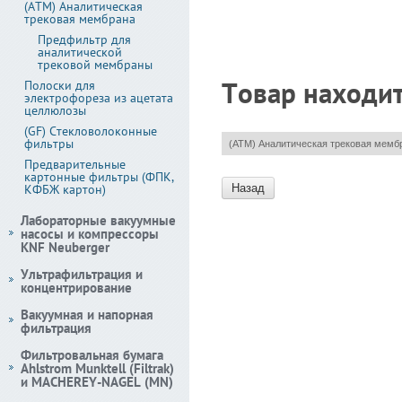
(АТМ) Аналитическая
трековая мембрана
Предфильтр для
аналитической
трековой мембраны
Товар находит
Полоски для
электрофореза из ацетата
целлюлозы
(GF) Стекловолоконные
фильтры
(АТМ) Аналитическая трековая мемб
Предварительные
картонные фильтры (ФПК,
Назад
КФБЖ картон)
Лабораторные вакуумные
насосы и компрессоры
KNF Neuberger
Ультрафильтрация и
концентрирование
Вакуумная и напорная
фильтрация
Фильтровальная бумага
Ahlstrom Munktell (Filtrak)
и MACHEREY-NAGEL (MN)