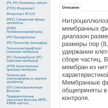
(PA, NY) Полиамид, нейлон
Описание
(PTFE) Фторопласт
Фторопласт Ф-42Л
(MCE) Смешанные эфиры
Нитроцеллюлоз
целлюлозы
мембранных фи
(PVDF)
Поливинилиденфторид
диапазон размер
(PP) Полипропилен
(PE) Полиэстер (полиэфир)
размеры пор (8,
Полиэтилентерефталат
удержании клето
(трековая мембрана)
(PC) Поликарбонат (PC)
сборе частиц. 
(трековая мембрана)
мембран из нит
(АТМ) Аналитическая
трековая мембрана
характеристико
Полоски для
электрофореза из ацетата
Мембранные фи
целлюлозы
(GF) Стекловолоконные
общеприняты в 
фильтры
Предварительные
контроля.
картонные фильтры (ФПК,
КФБЖ картон)