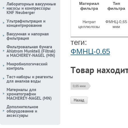
Лабораторные вакуумные
Материал
Тип
насосы и компрессоры
фильтра
фильтра
KNF Neuberger
Ультрафильтрация и
Нитрат
ФМНЦ-0,65
концентрирование
целлюлозы
мкм
Вакуумная и напорная
фильтрация
теги:
Фильтровальная бумага
ФМНЦ-0.65
Ahlstrom Munktell (Filtrak)
и MACHEREY-NAGEL (MN)
Микробиологический
Товар находит
контроль
Тест-наборы и реагенты
для анализа воды
0,65 мкм
Материалы для
хроматографии
MACHEREY-NAGEL (MN)
Назад
Дополнительное
оборудование и
аксессуары