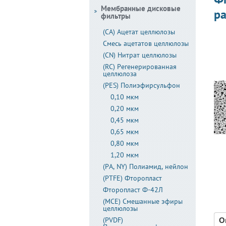
Мембранные дисковые
ра
фильтры
(CA) Ацетат целлюлозы
Смесь ацетатов целлюлозы
(CN) Нитрат целлюлозы
(RC) Регенерированная
целлюлоза
(PES) Полиэфирсульфон
0,10 мкм
0,20 мкм
0,45 мкм
0,65 мкм
0,80 мкм
1,20 мкм
(PA, NY) Полиамид, нейлон
(PTFE) Фторопласт
Фторопласт Ф-42Л
(MCE) Смешанные эфиры
целлюлозы
(PVDF)
О