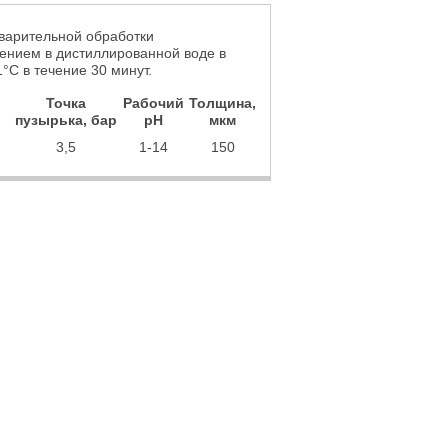
варительной обработки
чением в дистиллированной воде в
°C в течение 30 минут.
Точка
Рабочий
Толщина,
пузырька, бар
рН
мкм
3,5
1-14
150