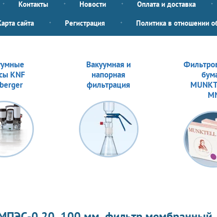
Контакты
Новости
Оплата и доставка
Карта сайта
Регистрация
Политика в отношении о
уумные
Вакуумная и
Фильтро
сы KNF
напорная
бум
berger
фильтрация
MUNKT
M
МПЭС-0,20, 100 мм, фильтр мембранный,