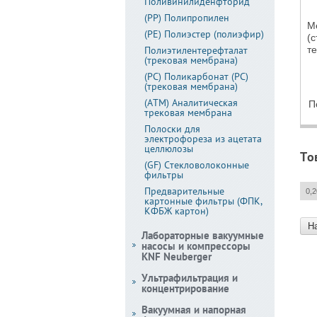
Поливинилиденфторид
(PP) Полипропилен
М
(PE) Полиэстер (полиэфир)
(
Полиэтилентерефталат
т
(трековая мембрана)
(PC) Поликарбонат (PC)
(трековая мембрана)
(АТМ) Аналитическая
П
трековая мембрана
Полоски для
электрофореза из ацетата
целлюлозы
То
(GF) Стекловолоконные
фильтры
Предварительные
0,
картонные фильтры (ФПК,
КФБЖ картон)
Н
Лабораторные вакуумные
насосы и компрессоры
KNF Neuberger
Ультрафильтрация и
концентрирование
Вакуумная и напорная