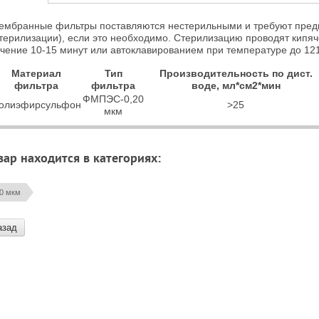
ембранные фильтры поставляются нестерильными и требуют пред
стерилизации), если это необходимо. Стерилизацию проводят кипя
ечение 10-15 минут или автоклавированием при температуре до 121
Материал
Тип
Производительность по дист.
фильтра
фильтра
воде, мл*см2*мин
ФМПЭС-0,20
олиэфирсульфон
>25
мкм
вар находится в категориях:
20 мкм
азад