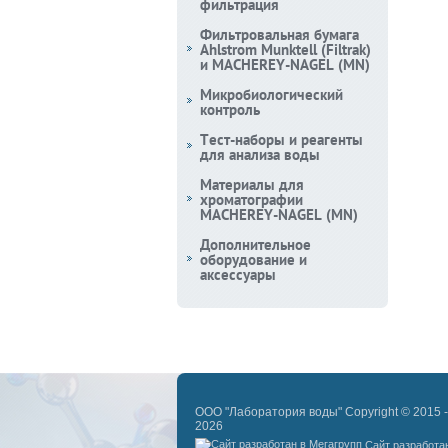
фильтрация
Фильтровальная бумага
Ahlstrom Munktell (Filtrak)
и MACHEREY-NAGEL (MN)
Микробиологический
контроль
Тест-наборы и реагенты
для анализа воды
Материалы для
хроматографии
MACHEREY-NAGEL (MN)
Дополнительное
оборудование и
аксессуары
ООО "Лаборатория воды" Copyright © 2015 -
2026
Сайт разработа