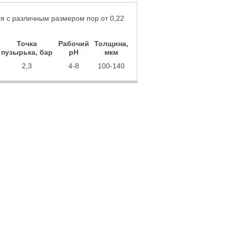
 с различным размером пор от 0,22
Точка
Рабочий
Толщина,
пузырька, бар
рН
мкм
2,3
4-8
100-140