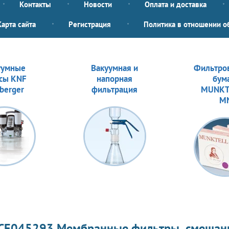
Контакты
Новости
Оплата и доставка
Карта сайта
Регистрация
Политика в отношении о
уумные
Вакуумная и
Фильтро
сы KNF
напорная
бум
berger
фильтрация
MUNKT
M
CE045293 Мембранные фильтры, смешан