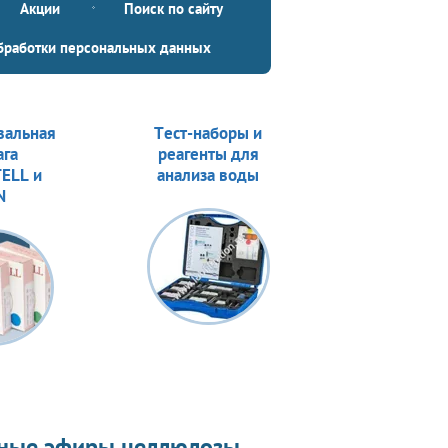
Акции
Поиск по сайту
бработки персональных данных
вальная
Тест-наборы и
ага
реагенты для
ELL и
анализа воды
N
ные эфиры целлюлозы