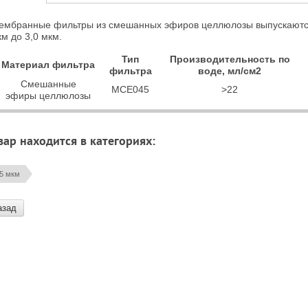
ембранные фильтры из смешанных эфиров целлюлозы выпускаются
м до 3,0 мкм.
Тип
Производительность по
Материал фильтра
фильтра
воде, мл/см2
Смешанные
MCE045
>22
эфиры целлюлозы
вар находится в категориях:
45 мкм
азад