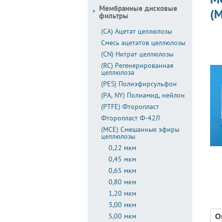
Мембранные дисковые
(M
фильтры
(CA) Ацетат целлюлозы
Смесь ацетатов целлюлозы
(CN) Нитрат целлюлозы
(RC) Регенерированная
целлюлоза
(PES) Полиэфирсульфон
(PA, NY) Полиамид, нейлон
(PTFE) Фторопласт
Фторопласт Ф-42Л
(MCE) Смешанные эфиры
целлюлозы
0,22 мкм
0,45 мкм
0,65 мкм
0,80 мкм
1,20 мкм
3,00 мкм
5,00 мкм
О