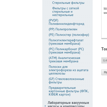
Стерильные фильтры
Фильтры с сеткой
М
стерильные и
мк
нестерильные
(PVDF)
Поливинилиденфторид
(PP) Полипропилен
(PE) Полиэстер (полиэфир)
Полиэтилентерефталат
(трековая мембрана)
То
(PC) Поликарбонат (PC)
(трековая мембрана)
(АТМ) Аналитическая
0,
трековая мембрана
Полоски для
электрофореза из ацетата
Н
целлюлозы
(GF) Стекловолоконные
фильтры
Предварительные
картонные фильтры (ФПК,
КФБЖ картон)
Лабораторные вакуумные
насосы и компрессоры