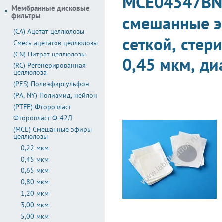
MCE04547BN
Мембранные дисковые
фильтры
смешанные э
(CA) Ацетат целлюлозы
сеткой, стер
Смесь ацетатов целлюлозы
(CN) Нитрат целлюлозы
0,45 мкм, ди
(RC) Регенерированная
целлюлоза
(PES) Полиэфирсульфон
(PA, NY) Полиамид, нейлон
(PTFE) Фторопласт
Фторопласт Ф-42Л
(MCE) Смешанные эфиры
целлюлозы
0,22 мкм
0,45 мкм
0,65 мкм
0,80 мкм
1,20 мкм
3,00 мкм
5,00 мкм