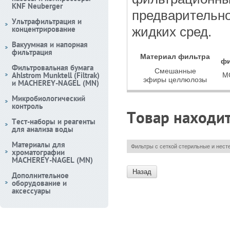
KNF Neuberger
предварительно
Ультрафильтрация и
концентрирование
жидких сред.
Вакуумная и напорная
фильтрация
Материал фильтра
фи
Фильтровальная бумага
Смешанные
Ahlstrom Munktell (Filtrak)
M
эфиры целлюлозы
и MACHEREY-NAGEL (MN)
Микробиологический
контроль
Товар находит
Тест-наборы и реагенты
для анализа воды
Материалы для
Фильтры с сеткой стерильные и нес
хроматографии
MACHEREY-NAGEL (MN)
Назад
Дополнительное
оборудование и
аксессуары