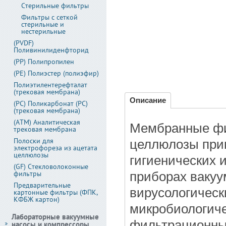
Стерильные фильтры
Фильтры с сеткой
стерильные и
нестерильные
(PVDF)
Поливинилиденфторид
(PP) Полипропилен
(PE) Полиэстер (полиэфир)
Полиэтилентерефталат
(трековая мембрана)
Описание
(PC) Поликарбонат (PC)
(трековая мембрана)
(АТМ) Аналитическая
Мембранные фи
трековая мембрана
Полоски для
целлюлозы при
электрофореза из ацетата
целлюлозы
гигиенических 
(GF) Стекловолоконные
фильтры
приборах вакуу
Предварительные
вирусологическ
картонные фильтры (ФПК,
КФБЖ картон)
микробиологиче
Лабораторные вакуумные
фильтрационных
насосы и компрессоры