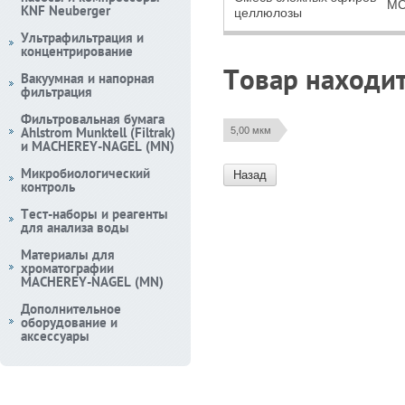
MC
KNF Neuberger
целлюлозы
Ультрафильтрация и
концентрирование
Товар находит
Вакуумная и напорная
фильтрация
Фильтровальная бумага
Ahlstrom Munktell (Filtrak)
5,00 мкм
и MACHEREY-NAGEL (MN)
Микробиологический
Назад
контроль
Тест-наборы и реагенты
для анализа воды
Материалы для
хроматографии
MACHEREY-NAGEL (MN)
Дополнительное
оборудование и
аксессуары