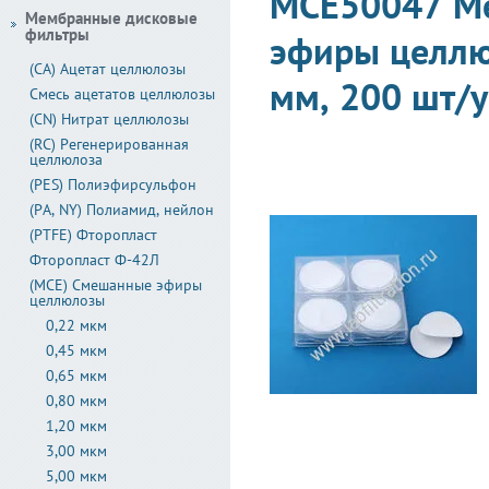
MCE50047 М
Мембранные дисковые
фильтры
эфиры целлю
(CA) Ацетат целлюлозы
мм, 200 шт/у
Смесь ацетатов целлюлозы
(CN) Нитрат целлюлозы
(RC) Регенерированная
целлюлоза
(PES) Полиэфирсульфон
(PA, NY) Полиамид, нейлон
(PTFE) Фторопласт
Фторопласт Ф-42Л
(MCE) Смешанные эфиры
целлюлозы
0,22 мкм
0,45 мкм
0,65 мкм
0,80 мкм
1,20 мкм
3,00 мкм
5,00 мкм