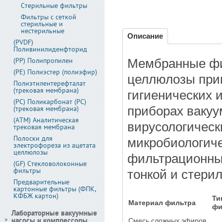
Стерильные фильтры
Фильтры с сеткой
стерильные и
нестерильные
Описание
(PVDF)
Поливинилиденфторид
(PP) Полипропилен
Мембранные фи
(PE) Полиэстер (полиэфир)
целлюлозы при
Полиэтилентерефталат
(трековая мембрана)
гигиенических 
(PC) Поликарбонат (PC)
(трековая мембрана)
приборах вакуу
(АТМ) Аналитическая
вирусологическ
трековая мембрана
Полоски для
микробиологиче
электрофореза из ацетата
целлюлозы
фильтрационных
(GF) Стекловолоконные
фильтры
тонкой и стери
Предварительные
картонные фильтры (ФПК,
КФБЖ картон)
Ти
Материал фильтра
фи
Лабораторные вакуумные
насосы и компрессоры
Смесь сложных эфиров