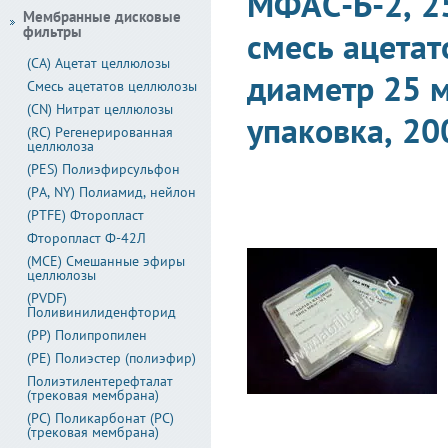
МФАС-Б-2, 2
Мембранные дисковые
фильтры
смесь ацетат
(CA) Ацетат целлюлозы
диаметр 25 м
Смесь ацетатов целлюлозы
(CN) Нитрат целлюлозы
упаковка, 20
(RC) Регенерированная
целлюлоза
(PES) Полиэфирсульфон
(PA, NY) Полиамид, нейлон
(PTFE) Фторопласт
Фторопласт Ф-42Л
(MCE) Смешанные эфиры
целлюлозы
(PVDF)
Поливинилиденфторид
(PP) Полипропилен
(PE) Полиэстер (полиэфир)
Полиэтилентерефталат
(трековая мембрана)
(PC) Поликарбонат (PC)
(трековая мембрана)