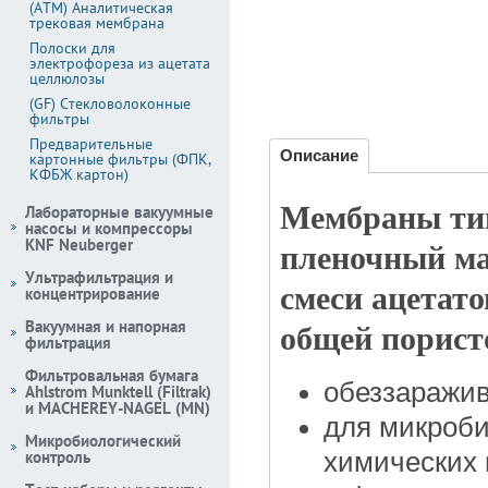
(АТМ) Аналитическая
трековая мембрана
Полоски для
электрофореза из ацетата
целлюлозы
(GF) Стекловолоконные
фильтры
Предварительные
Описание
картонные фильтры (ФПК,
КФБЖ картон)
Мембраны ти
Лабораторные вакуумные
насосы и компрессоры
KNF Neuberger
пленочный ма
Ультрафильтрация и
смеси ацетато
концентрирование
Вакуумная и напорная
общей порист
фильтрация
Фильтровальная бумага
обеззаражи
Ahlstrom Munktell (Filtrak)
и MACHEREY-NAGEL (MN)
для микроби
Микробиологический
контроль
химических 