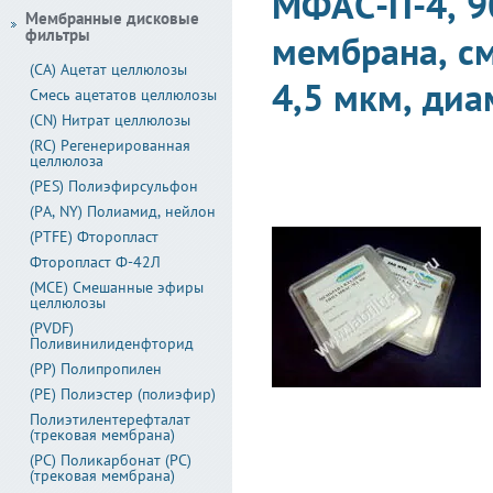
МФАС-П-4, 9
Мембранные дисковые
фильтры
мембрана, см
(CA) Ацетат целлюлозы
4,5 мкм, диа
Смесь ацетатов целлюлозы
(CN) Нитрат целлюлозы
(RC) Регенерированная
целлюлоза
(PES) Полиэфирсульфон
(PA, NY) Полиамид, нейлон
(PTFE) Фторопласт
Фторопласт Ф-42Л
(MCE) Смешанные эфиры
целлюлозы
(PVDF)
Поливинилиденфторид
(PP) Полипропилен
(PE) Полиэстер (полиэфир)
Полиэтилентерефталат
(трековая мембрана)
(PC) Поликарбонат (PC)
(трековая мембрана)