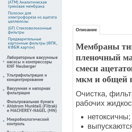
(АТМ) Аналитическая
трековая мембрана
Полоски для
электрофореза из ацетата
целлюлозы
(GF) Стекловолоконные
Описание
фильтры
Предварительные
картонные фильтры (ФПК,
Мембраны ти
КФБЖ картон)
пленочный ма
Лабораторные вакуумные
насосы и компрессоры
KNF Neuberger
смеси ацетато
Ультрафильтрация и
мкм и общей 
концентрирование
Вакуумная и напорная
Очистка, фильт
фильтрация
Фильтровальная бумага
рабочих жидкос
Ahlstrom Munktell (Filtrak)
и MACHEREY-NAGEL (MN)
нетоксичны;
Микробиологический
контроль
выпускаются