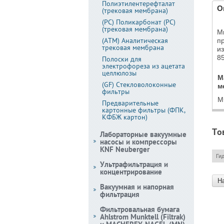
Полиэтилентерефталат
О
(трековая мембрана)
(PC) Поликарбонат (PC)
(трековая мембрана)
М
(АТМ) Аналитическая
п
трековая мембрана
из
8
Полоски для
электрофореза из ацетата
целлюлозы
М
(GF) Стекловолоконные
м
фильтры
М
Предварительные
картонные фильтры (ФПК,
КФБЖ картон)
То
Лабораторные вакуумные
насосы и компрессоры
KNF Neuberger
Ги
Ультрафильтрация и
концентрирование
Н
Вакуумная и напорная
фильтрация
Фильтровальная бумага
Ahlstrom Munktell (Filtrak)