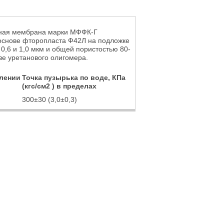
ная мембрана марки МФФК-Г
основе фторопласта Ф42Л на подложке
 0,6 и 1,0 мкм и общей пористостью 80-
е уретанового олигомера.
влении
Точка пузырька по воде, КПа
(кгс/см2 ) в пределах
300±30 (3,0±0,3)