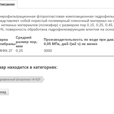
писание
икрофильтрационная фторопластовая композиционная гидрофиль
редставляет собой пористый полимерный пленочный материал на 
 нетканых материалов (полиэфир) с размером пор 0,15, 0,25, 0,45,
5%, поверхность обработана гидрофилизирующим агентом на основ
Средний
арка
Производительность по воде при да
размер пор,
ембраны
0,05 МПа, дм3 /(м2 ч) не менее
мкм
ФФК-2Г
0,25
3000
вар находится в категориях:
дрофильный фторопласт Ф-42Л
азад