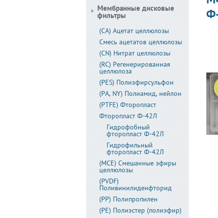
Мембранные дисковые
Ф-
фильтры
(CA) Ацетат целлюлозы
Смесь ацетатов целлюлозы
(CN) Нитрат целлюлозы
(RC) Регенерированная
целлюлоза
(PES) Полиэфирсульфон
(PA, NY) Полиамид, нейлон
(PTFE) Фторопласт
Фторопласт Ф-42Л
Гидрофобный
фторопласт Ф-42Л
Гидрофильный
фторопласт Ф-42Л
(MCE) Смешанные эфиры
целлюлозы
(PVDF)
Поливинилиденфторид
(PP) Полипропилен
(PE) Полиэстер (полиэфир)