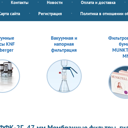
Контакты
Новости
Оплата и доставка
Карта сайта
Регистрация
Политика в отношении о
уумные
Вакуумная и
Фильтро
сы KNF
напорная
бум
berger
фильтрация
MUNKT
M
ФФК-2Г, 47 мм Мембранные фильтры, ги