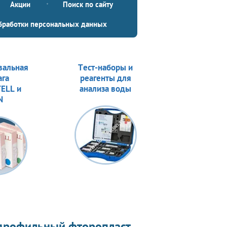
Акции
Поиск по сайту
бработки персональных данных
вальная
Тест-наборы и
ага
реагенты для
ELL и
анализа воды
N
дрофильный фторопласт