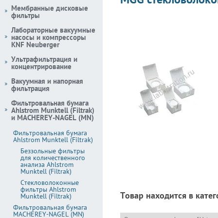
Мембранные дисковые
фильтры
Лабораторные вакуумные
насосы и компрессоры
KNF Neuberger
Ультрафильтрация и
концентрирование
Вакуумная и напорная
фильтрация
Фильтровальная бумага
Ahlstrom Munktell (Filtrak)
и MACHEREY-NAGEL (MN)
Фильтровальная бумага
Ahlstrom Munktell (Filtrak)
Беззольные фильтры
для количественного
анализа Ahlstrom
Munktell (Filtrak)
Стекловолоконные
фильтры Ahlstrom
Товар находится в катег
Munktell (Filtrak)
Фильтровальная бумага
MACHEREY-NAGEL (MN)