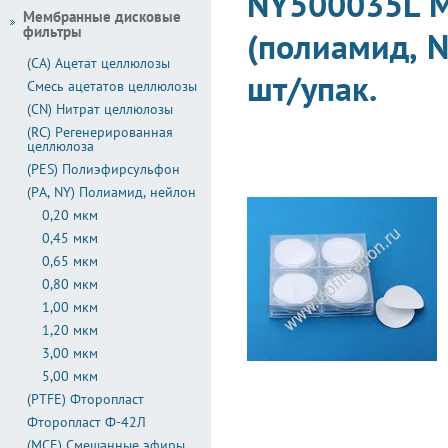
NY500035L М
Мембранные дисковые
фильтры
(полиамид, N
(CA) Ацетат целлюлозы
шт/упак.
Смесь ацетатов целлюлозы
(CN) Нитрат целлюлозы
(RC) Регенерированная
целлюлоза
(PES) Полиэфирсульфон
(PA, NY) Полиамид, нейлон
0,20 мкм
0,45 мкм
0,65 мкм
0,80 мкм
1,00 мкм
1,20 мкм
3,00 мкм
5,00 мкм
(PTFE) Фторопласт
Фторопласт Ф-42Л
(MCE) Смешанные эфиры