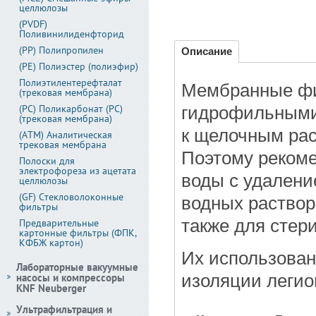
целлюлозы
(PVDF)
Поливинилиденфторид
(PP) Полипропилен
Описание
(PE) Полиэстер (полиэфир)
Полиэтилентерефталат
Мембранные фи
(трековая мембрана)
(PC) Поликарбонат (PC)
гидрофильными
(трековая мембрана)
к щелочным рас
(АТМ) Аналитическая
трековая мембрана
Поэтому рекоме
Полоски для
электрофореза из ацетата
воды с удалени
целлюлозы
(GF) Стекловолоконные
водных раствор
фильтры
также для стер
Предварительные
картонные фильтры (ФПК,
КФБЖ картон)
Их использован
Лабораторные вакуумные
насосы и компрессоры
изоляции легио
KNF Neuberger
Ультрафильтрация и