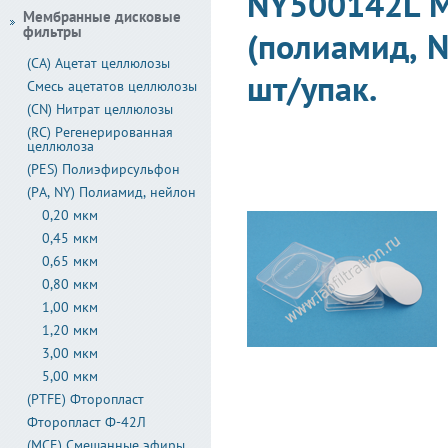
NY500142L М
Мембранные дисковые
фильтры
(полиамид, N
(CA) Ацетат целлюлозы
шт/упак.
Смесь ацетатов целлюлозы
(CN) Нитрат целлюлозы
(RC) Регенерированная
целлюлоза
(PES) Полиэфирсульфон
(PA, NY) Полиамид, нейлон
0,20 мкм
0,45 мкм
0,65 мкм
0,80 мкм
1,00 мкм
1,20 мкм
3,00 мкм
5,00 мкм
(PTFE) Фторопласт
Фторопласт Ф-42Л
(MCE) Смешанные эфиры