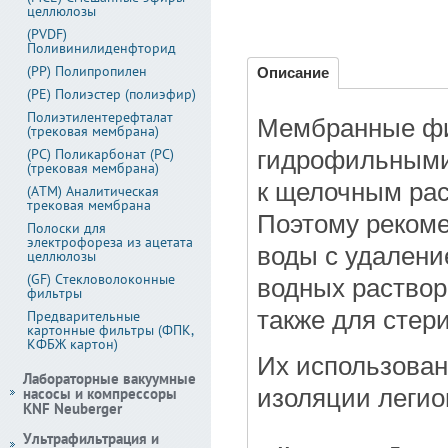
целлюлозы
(PVDF)
Поливинилиденфторид
(PP) Полипропилен
Описание
(PE) Полиэстер (полиэфир)
Полиэтилентерефталат
Мембранные фи
(трековая мембрана)
(PC) Поликарбонат (PC)
гидрофильными
(трековая мембрана)
к щелочным рас
(АТМ) Аналитическая
трековая мембрана
Поэтому рекоме
Полоски для
электрофореза из ацетата
воды с удалени
целлюлозы
(GF) Стекловолоконные
водных раствор
фильтры
также для стер
Предварительные
картонные фильтры (ФПК,
КФБЖ картон)
Их использован
Лабораторные вакуумные
насосы и компрессоры
изоляции легио
KNF Neuberger
Ультрафильтрация и