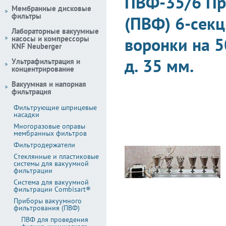
ПВФ-35/6 Пр
Мембранные дисковые
фильтры
(ПВФ) 6-секц
Лабораторные вакуумные
насосы и компрессоры
воронки на 5
KNF Neuberger
д. 35 мм.
Ультрафильтрация и
концентрирование
Вакуумная и напорная
фильтрация
Фильтрующие шприцевые
насадки
Многоразовые оправы
мембранных фильтров
Фильтродержатели
Стеклянные и пластиковые
системы для вакуумной
фильтрации
Система для вакуумной
фильтрации Combisart®
Приборы вакуумного
фильтрования (ПВФ)
ПВФ для проведения