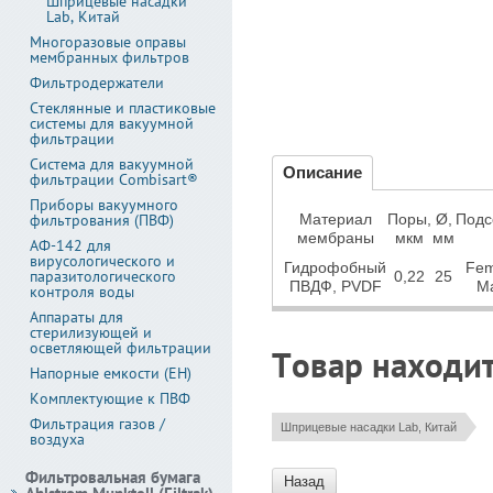
Шприцевые насадки
Lab, Китай
Многоразовые оправы
мембранных фильтров
Фильтродержатели
Стеклянные и пластиковые
системы для вакуумной
фильтрации
Система для вакуумной
Описание
фильтрации Combisart®
Приборы вакуумного
фильтрования (ПВФ)
Материал
Поры,
Ø,
Под
мембраны
мкм
мм
АФ-142 для
вирусологического и
Гидрофобный
Fem
паразитологического
0,22
25
ПВДФ, PVDF
M
контроля воды
Аппараты для
стерилизующей и
осветляющей фильтрации
Товар находит
Напорные емкости (ЕН)
Комплектующие к ПВФ
Фильтрация газов /
Шприцевые насадки Lab, Китай
воздуха
Фильтровальная бумага
Назад