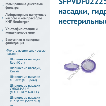
SFPVDF0222
Мембранные дисковые
фильтры
насадки, ги
Лабораторные вакуумные
насосы и компрессоры
нестерильные
KNF Neuberger
Ультрафильтрация и
концентрирование
Вакуумная и напорная
фильтрация
Фильтрующие шприцевые
насадки
Шприцевые насадки
RephiQuik
Шприцевые насадки,
Китай
Шприцевые насадки
Millex® (Millipore)
Шприцевые насадки
CHROMAFIL®
(MACHEREY-NAGEL)
Шприцевые насадки
Minisart® (Sartorius)