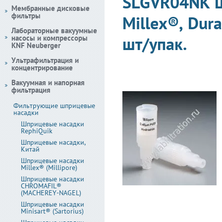
SLGVR04NK Ш
Мембранные дисковые
фильтры
Millex®, Dur
Лабораторные вакуумные
насосы и компрессоры
шт/упак.
KNF Neuberger
Ультрафильтрация и
концентрирование
Вакуумная и напорная
фильтрация
Фильтрующие шприцевые
насадки
Шприцевые насадки
RephiQuik
Шприцевые насадки,
Китай
Шприцевые насадки
Millex® (Millipore)
Шприцевые насадки
CHROMAFIL®
(MACHEREY-NAGEL)
Шприцевые насадки
Minisart® (Sartorius)