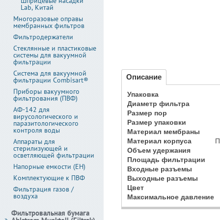
Шприцевые насадки
Lab, Китай
Многоразовые оправы
мембранных фильтров
Фильтродержатели
Стеклянные и пластиковые
системы для вакуумной
фильтрации
Система для вакуумной
Описание
фильтрации Combisart®
Приборы вакуумного
Упаковка
фильтрования (ПВФ)
Диаметр фильтра
АФ-142 для
Размер пор
вирусологического и
Размер упаковки
паразитологического
контроля воды
Материал мембраны
Аппараты для
Материал корпуса
П
стерилизующей и
Объем удержания
осветляющей фильтрации
Площадь фильтрации
Напорные емкости (ЕН)
Входные разъемы
Комплектующие к ПВФ
Выходные разъемы
Цвет
Фильтрация газов /
воздуха
Максимальное давление
Фильтровальная бумага