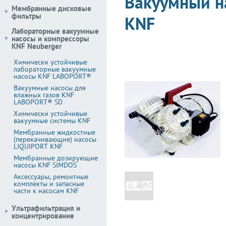
Вакуумный на
Мембранные дисковые
фильтры
KNF
Лабораторные вакуумные
насосы и компрессоры
KNF Neuberger
Химически устойчивые
лабораторные вакуумные
насосы KNF LABOPORT®
Вакуумные насосы для
влажных газов KNF
LABOPORT® SD
Химически устойчивые
вакуумные системы KNF
Мембранные жидкостные
(перекачивающие) насосы
LIQUIPORT KNF
Мембранные дозирующие
насосы KNF SIMDOS
Аксессуары, ремонтные
комплекты и запасные
части к насосам KNF
Ультрафильтрация и
концентрирование