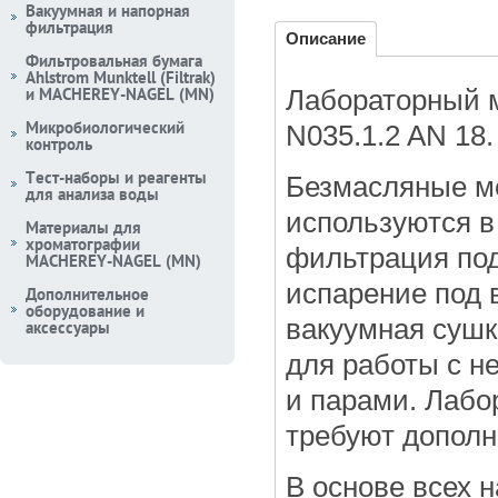
Вакуумная и напорная
фильтрация
Описание
Фильтровальная бумага
Ahlstrom Munktell (Filtrak)
и MACHEREY-NAGEL (MN)
Лабораторный 
Микробиологический
N035.1.2 AN 18.
контроль
Тест-наборы и реагенты
Безмасляные м
для анализа воды
используются в
Материалы для
хроматографии
фильтрация под
MACHEREY-NAGEL (MN)
испарение под 
Дополнительное
оборудование и
вакуумная сушк
аксессуары
для работы с н
и парами. Лабо
требуют дополн
В основе всех 