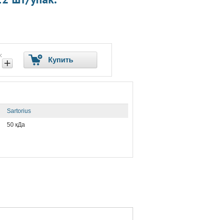
:
Купить
+
Sartorius
50 кДа