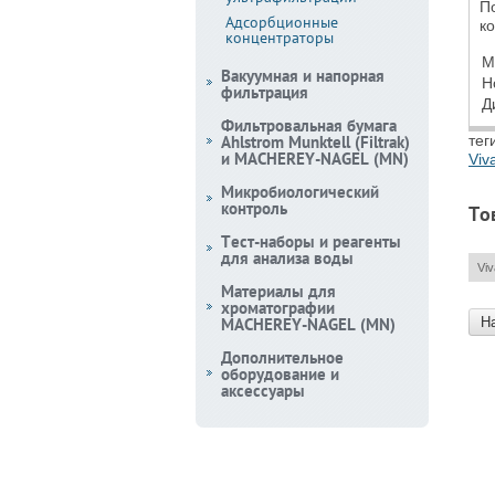
По
Адсорбционные
к
концентраторы
М
Вакуумная и напорная
Н
фильтрация
Д
Фильтровальная бумага
Ahlstrom Munktell (Filtrak)
тег
и MACHEREY-NAGEL (MN)
Viv
Микробиологический
контроль
То
Тест-наборы и реагенты
для анализа воды
Viv
Материалы для
хроматографии
Н
MACHEREY-NAGEL (MN)
Дополнительное
оборудование и
аксессуары