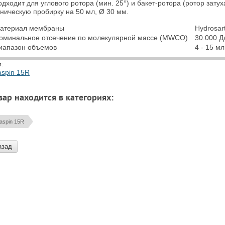
дходит для углового ротора (мин. 25°) и бакет-ротора (ротор зату
оническую пробирку на 50 мл, Ø 30 мм.
атериал мембраны
Hydrosar
оминальное отсечение по молекулярной массе (MWCO)
30.000 Д
иапазон объемов
4 - 15 мл
и:
aspin 15R
вар находится в категориях:
aspin 15R
азад