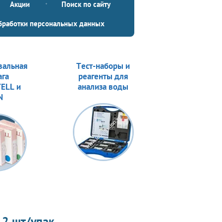
Акции
Поиск по сайту
бработки персональных данных
вальная
Тест-наборы и
ага
реагенты для
ELL и
анализа воды
N
12 шт/упак.