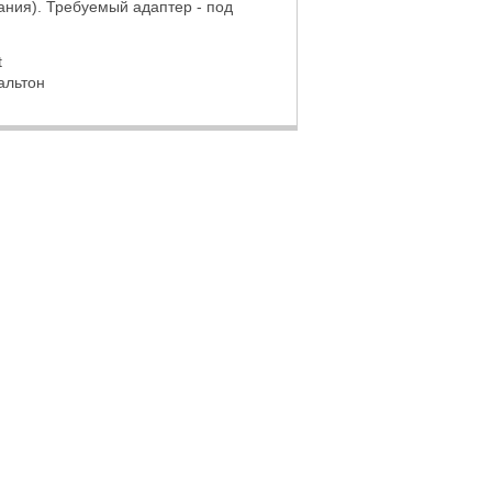
хания). Требуемый адаптер - под
t
альтон