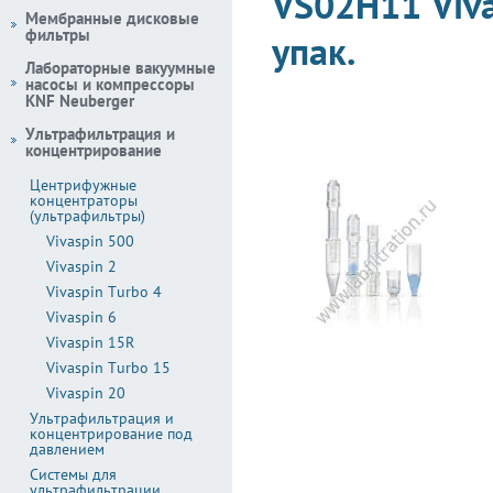
VS02H11 Vivas
Мембранные дисковые
фильтры
упак.
Лабораторные вакуумные
насосы и компрессоры
KNF Neuberger
Ультрафильтрация и
концентрирование
Центрифужные
концентраторы
(ультрафильтры)
Vivaspin 500
Vivaspin 2
Vivaspin Turbo 4
Vivaspin 6
Vivaspin 15R
Vivaspin Turbo 15
Vivaspin 20
Ультрафильтрация и
концентрирование под
давлением
Системы для
ультрафильтрации