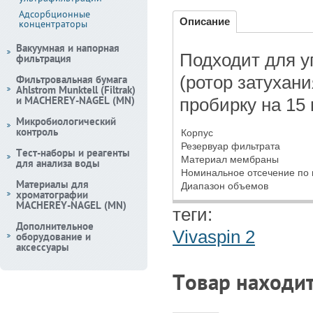
Адсорбционные
Описание
концентраторы
Вакуумная и напорная
Подходит для уг
фильтрация
Фильтровальная бумага
(ротор затухан
Ahlstrom Munktell (Filtrak)
и MACHEREY-NAGEL (MN)
пробирку на 15 
Микробиологический
контроль
Корпус
Резервуар фильтрата
Тест-наборы и реагенты
Материал мембраны
для анализа воды
Номинальное отсечение по
Материалы для
Диапазон объемов
хроматографии
MACHEREY-NAGEL (MN)
теги:
Дополнительное
Vivaspin 2
оборудование и
аксессуары
Товар находит