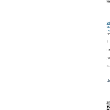
ФМ
ме
по
Ар
Пр
Ди
Ко
Купить
Ц