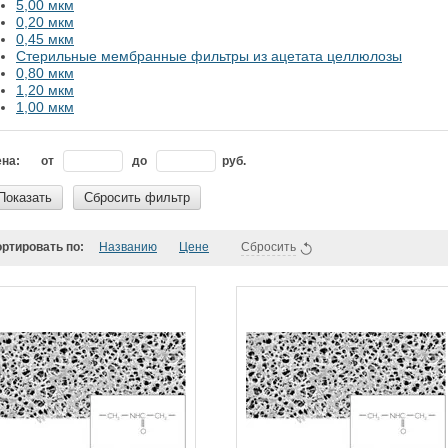
5,00 мкм
0,20 мкм
0,45 мкм
Стерильные мембранные фильтры из ацетата целлюлозы
0,80 мкм
1,20 мкм
1,00 мкм
на:
от
до
руб.
Показать
Сбросить фильтр
ртировать по:
Названию
Цене
Сбросить