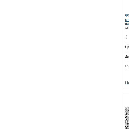
ФМ
ме
по
Ар
Пр
Ди
Ко
Купить
Ц