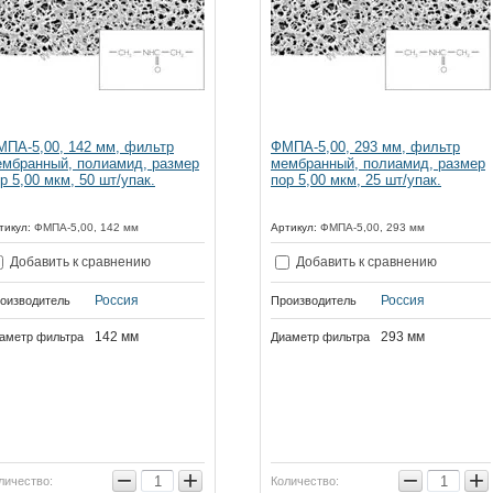
ПА-5,00, 142 мм, фильтр
ФМПА-5,00, 293 мм, фильтр
мбранный, полиамид, размер
мембранный, полиамид, размер
р 5,00 мкм, 50 шт/упак.
пор 5,00 мкм, 25 шт/упак.
тикул:
ФМПА-5,00, 142 мм
Артикул:
ФМПА-5,00, 293 мм
Добавить к сравнению
Добавить к сравнению
Россия
Россия
оизводитель
Производитель
142 мм
293 мм
аметр фильтра
Диаметр фильтра
−
+
−
+
личество:
Количество: