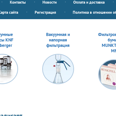
Контакты
Новости
Оплата и доставка
Карта сайта
Регистрация
Политика в отношении о
уумные
Вакуумная и
Фильтро
сы KNF
напорная
бум
berger
фильтрация
MUNKT
M
ладисарт