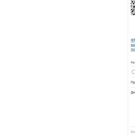
ФМ
ме
по
Ар
Пр
Ди
Ко