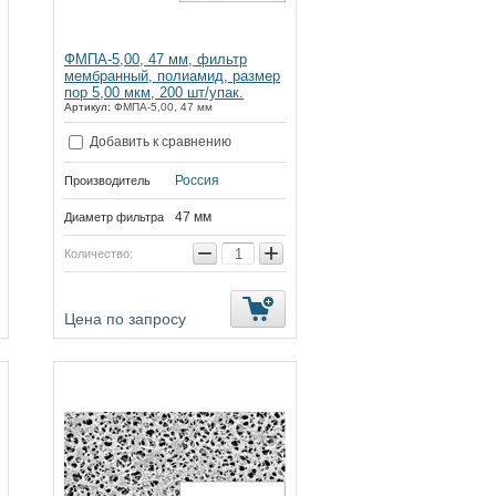
ФМПА-5,00, 47 мм, фильтр
мембранный, полиамид, размер
пор 5,00 мкм, 200 шт/упак.
Артикул:
ФМПА-5,00, 47 мм
Добавить к сравнению
Россия
Производитель
47 мм
Диаметр фильтра
−
+
Количество:
Цена по запросу