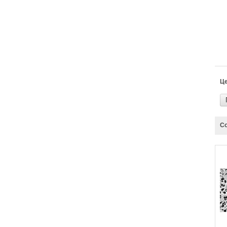
Це
Со