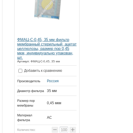
ФМАЦ-С-0,45, 35 мм фильтр
мембранный стерильный, ацетат
целлюлозы, размер пор 0,45
мкм, индивидуально упакован,
шт.
Артикул:
ФМАЦ-С-0,45, 35 мм
Добавить к сравнению
Россия
Производитель
35 мм
Диаметр фильтра
Размер пор
0,45 мкм
мембраны
Материал
AC
фильтра
−
+
Количество: