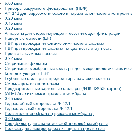
5,00 мкм
Приборы вакуумного фильтрования (ПВФ)
АФ-142 для вирусологического и паразитологического контроля 
0,20 мкм
0,45 мкм
0,20 мкм
Аппараты для стерилизующей и осветляющей фильтрации
Напорные емкости (ЕН)
ПВФ для проведения физико-химического анализа
ПВФ для проведения анализа на цветность и мутность
Прочие вакуумные насосы
0,22 мкм
Стерильные фильтры
Стерильные мембранные фильтры для микробиологических исс
Комплектующие к ПВФ
Глубинные фильтры и предфильтры из стекловолокна
Смесь ацетатов целлюлозы
Предварительные картонные фильтры (ФПК, КФБЖ картон)
(АТМ) Аналитическая трековая мембрана
0,65 мкм
Гидрофобный фторопласт Ф-42Л
Гидрофильный фторопласт Ф-42Л
Полиэтилентерефталат (трековая мембрана)
3,00 мкм
Предфильтр для аналитической трековой мембраны
Полоски для электрофореза из ацетата целлюлозы