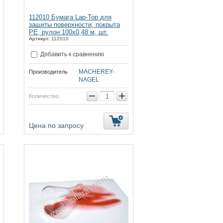
112010 Бумага Lap-Top для
защиты поверхности, покрыта
PE, рулон 100х0,48 м, шт.
Артикул:
112010
Добавить к сравнению
MACHEREY-
Производитель
NAGEL
−
+
Количество:
Цена по запросу