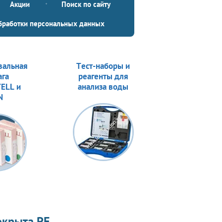
Акции
Поиск по сайту
бработки персональных данных
вальная
Тест-наборы и
ага
реагенты для
ELL и
анализа воды
N
окрыта PE