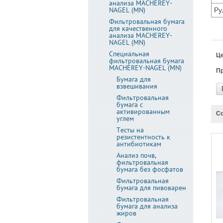
анализа MACHEREY-
NAGEL (MN)
Ру
Фильтровальная бумага
для качественного
анализа MACHEREY-
NAGEL (MN)
Специальная
Це
фильтровальная бумага
MACHEREY-NAGEL (MN)
Пр
Бумага для
взвешивания
Фильтровальная
бумага с
активированным
Со
углем
Тесты на
резистентность к
антибиотикам
Анализ почв,
фильтровальная
бумага без фосфатов
Фильтровальная
бумага для пивоварен
Фильтровальная
бумага для анализа
жиров