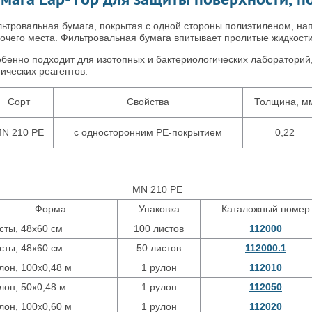
ьтровальная бумага, покрытая с одной стороны полиэтиленом, на
очего места. Фильтровальная бумага впитывает пролитые жидкости
бенно подходит для изотопных и бактериологических лабораторий
ических реагентов.
Сорт
Свойства
Толщина, м
N 210 PE
с односторонним PE-покрытием
0,22
MN 210 PE
Форма
Упаковка
Каталожный номер
сты, 48х60 см
100 листов
112000
сты, 48х60 см
50 листов
112000.1
лон, 100х0,48 м
1 рулон
112010
лон, 50х0,48 м
1 рулон
112050
лон, 100х0,60 м
1 рулон
112020