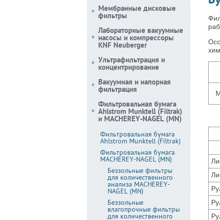
Мембранные дисковые
фильтры
Фил
раб
Лабораторные вакуумные
насосы и компрессоры
Осо
KNF Neuberger
хим
Ультрафильтрация и
концентрирование
Вакуумная и напорная
фильтрация
M
Фильтровальная бумага
Ahlstrom Munktell (Filtrak)
и MACHEREY-NAGEL (MN)
Фильтровальная бумага
Ahlstrom Munktell (Filtrak)
Фильтровальная бумага
MACHEREY-NAGEL (MN)
Ли
Беззольные фильтры
Ли
для количественного
анализа MACHEREY-
Ру
NAGEL (MN)
Беззольные
Ру
влагопрочные фильтры
для количественного
Ру