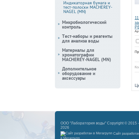
Индикаторная бумага и
тест-полоски MACHEREY-
NAGEL (MN)
11
Микробиологический
за
контроль
PE
Ар
Тест-наборы и реагенты
для анализа воды
Материалы для
Пр
хроматографии
MACHEREY-NAGEL (MN)
Ко
Дополнительное
оборудование и
аксессуары
Купить
Ц
ООО "Лаборатория воды" Copyright © 2015 -
2026
Сайт разработа
в Мегагрупп