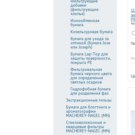
Фильтрующие
добавки
(фильтрующие
11
хлопья)
за
PE
Ионообменная
Ар
бумага
Кизельгуровая бумага
Бумага для ухода за
оптикой (бумага Jose
Пр
или Joseph)
Бумага Lap-Top для
защиты поверхности,
Ко
покрыта PE
Фильтровальная
Купить
бумага черного цвета
Ц
для определения
светлых осадков
Гидрофобная бумага
для разделения фаз
Экстракционные гильзы
Бумага для блоттинга и
хроматографии
MACHEREY-NAGEL (MN)
Стекловолоконные и
кварцевые фильтры
MACHEREY-NAGEL (MN)