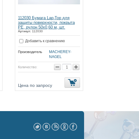
112030 Бумага Lap-Top для
защиты поверхности, покрыта
PE, рулон 50х0,60 м, шт.
Артикул:
112030
Добавить к сравнению
MACHEREY-
Производитель
NAGEL
−
+
Количество:
Цена по запросу