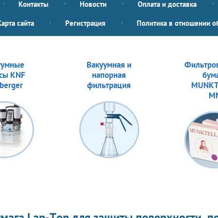
Контакты
Новости
Оплата и доставка
Карта сайта
Регистрация
Политика в отношении о
уумные
Вакуумная и
Фильтро
сы KNF
напорная
бум
berger
фильтрация
MUNKT
M
мага Lap-Top для защиты поверхности, п