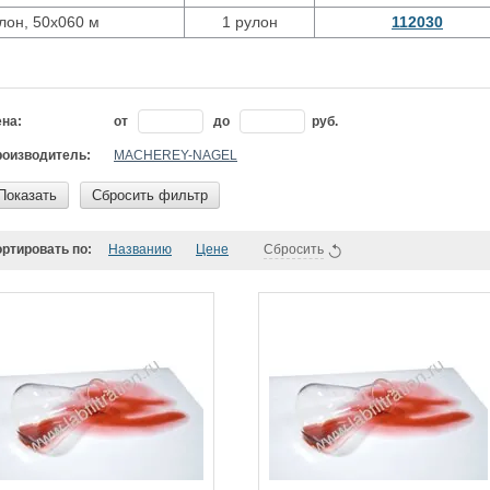
лон, 50х060 м
1 рулон
112030
на:
от
до
руб.
оизводитель:
MACHEREY-NAGEL
Показать
Сбросить фильтр
ртировать по:
Названию
Цене
Сбросить