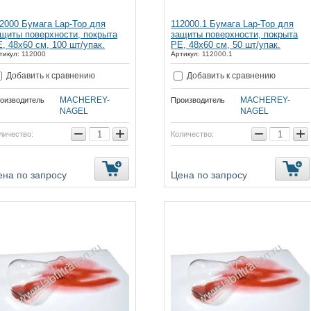
2000 Бумага Lap-Top для
112000.1 Бумага Lap-Top для
щиты поверхности, покрыта
защиты поверхности, покрыта
, 48х60 см, 100 шт/упак.
PE, 48х60 см, 50 шт/упак.
тикул:
112000
Артикул:
112000.1
Добавить к сравнению
Добавить к сравнению
MACHEREY-
MACHEREY-
оизводитель
Производитель
NAGEL
NAGEL
−
+
−
+
личество:
Количество:
ена по запросу
Цена по запросу