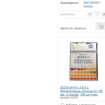
MACHEREY-
Производитель
NAGEL
−
Количество:
ии
Цена по запросу
92130 pH-Fix 3.6-6.1
Индикаторные полоски 6 х 85
мм, в коробе, 100 шт/упак.
Артикул:
92130
Добавить к сравнению