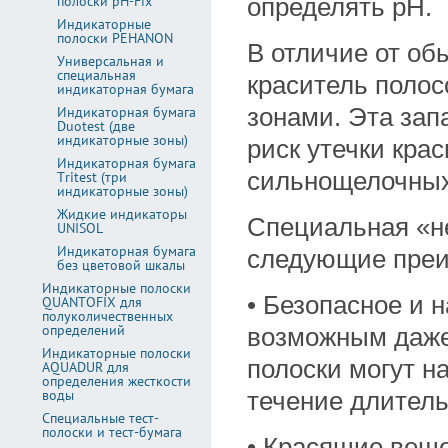
полоски pH-Fix
определять pH.
Индикаторные
полоски PEHANON
В отличие от об
Универсальная и
специальная
краситель полос
индикаторная бумага
Индикаторная бумага
зонами. Эта зап
Duotest (две
индикаторные зоны)
риск утечки кра
Индикаторная бумага
сильнощелочных
Tritest (три
индикаторные зоны)
Жидкие индикаторы
Специальная «н
UNISOL
Индикаторная бумага
следующие преи
без цветовой шкалы
Индикаторные полоски
• Безопасное и 
QUANTOFIX для
полуколичественных
определений
возможным даже 
Индикаторные полоски
полоски могут н
AQUADUR для
определения жесткости
воды
течение длитель
Специальные тест-
полоски и тест-бумага
• Красящие веще