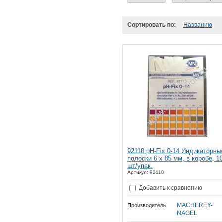
Сортировать по:
Названию
92110 pH-Fix 0-14 Индикаторны
полоски 6 х 85 мм, в коробе, 1
шт/упак.
Артикул:
92110
Добавить к сравнению
MACHEREY-
Производитель
NAGEL