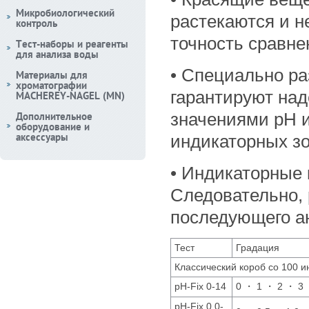
Микробиологический
растекаются и н
контроль
точность сравне
Тест-наборы и реагенты
для анализа воды
• Специально р
Материалы для
хроматографии
гарантируют на
MACHEREY-NAGEL (MN)
Дополнительное
значениями pH и
оборудование и
аксессуары
индикаторных зо
• Индикаторные 
Следовательно, 
последующего а
Тест
Градация
Классический короб со 100 
pH-Fix 0-14
0 ・ 1 ・ 2 ・ 3 
рН-Fix 0.0-