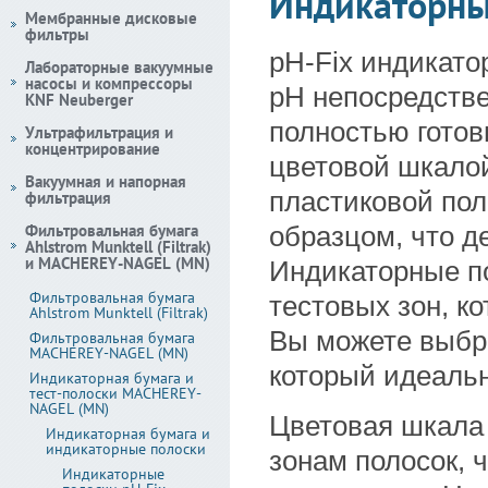
Индикаторны
Мембранные дисковые
фильтры
рH-Fix индикато
Лабораторные вакуумные
насосы и компрессоры
pH непосредств
KNF Neuberger
полностью готов
Ультрафильтрация и
концентрирование
цветовой шкалой
Вакуумная и напорная
пластиковой пол
фильтрация
Фильтровальная бумага
образцом, что д
Ahlstrom Munktell (Filtrak)
и MACHEREY-NAGEL (MN)
Индикаторные по
Фильтровальная бумага
тестовых зон, к
Ahlstrom Munktell (Filtrak)
Вы можете выбра
Фильтровальная бумага
MACHEREY-NAGEL (MN)
который идеальн
Индикаторная бумага и
тест-полоски MACHEREY-
NAGEL (MN)
Цветовая шкала
Индикаторная бумага и
индикаторные полоски
зонам полосок, 
Индикаторные