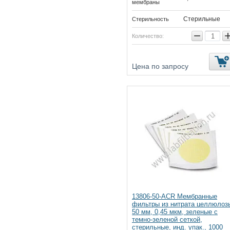
мембраны
Стерильные
Стерильность
−
Количество:
Цена по запросу
13806-50-ACR Мембранные
фильтры из нитрата целлюлоз
50 мм, 0,45 мкм, зеленые с
темно-зеленой сеткой,
стерильные, инд. упак., 1000