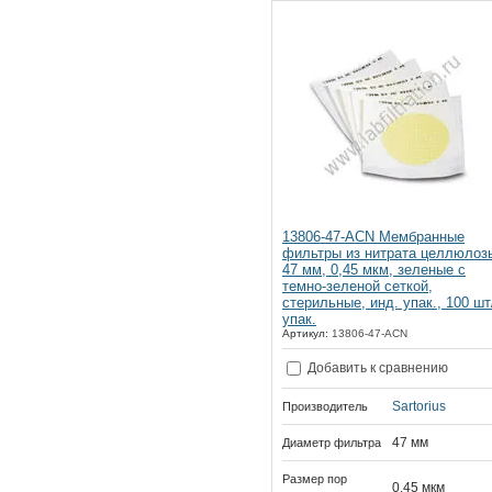
13806-47-ACN Мембранные
фильтры из нитрата целлюлоз
47 мм, 0,45 мкм, зеленые с
темно-зеленой сеткой,
стерильные, инд. упак., 100 шт
упак.
Артикул:
13806-47-ACN
Добавить к сравнению
Sartorius
Производитель
47 мм
Диаметр фильтра
Размер пор
0,45 мкм