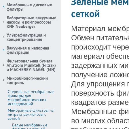
Зеленые мем
Мембранные дисковые
фильтры
сеткой
Лабораторные вакуумные
насосы и компрессоры
KNF Neuberger
Материал мембр
Ультрафильтрация и
Обмен питатель
концентрирование
происходит чере
Вакуумная и напорная
фильтрация
материал обесп
Фильтровальная бумага
задержанных ми
Ahlstrom Munktell (Filtrak)
и MACHEREY-NAGEL (MN)
получение ложно
Микробиологический
контроль
Для упрощения п
Стерильные мембранные
поверхность фил
фильтры для
микробиологических
квадратов разме
исследований
Мембранные фил
Мембранные фильтры из
нитрата целлюлозы с
сеткой
во многих облас
Белые мембранные