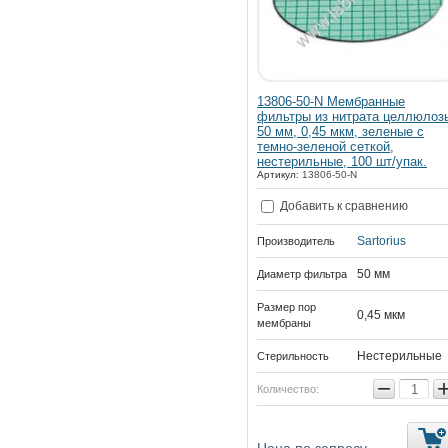
13806-50-N Мембранные
фильтры из нитрата целлюлоз
50 мм, 0,45 мкм, зеленые с
темно-зеленой сеткой,
нестерильные, 100 шт/упак.
Артикул:
13806-50-N
Добавить к сравнению
Sartorius
Производитель
50 мм
Диаметр фильтра
Размер пор
0,45 мкм
мембраны
Нестерильные
Стерильность
−
Количество: