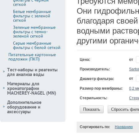
требуются мемб
фильтры с черной
сеткой
Они гидрофильн
Белые мембранные
фильтры с зеленой
благодаря своей
сеткой
Зеленые мембранные
водными раствор
фильтры с темно-
зеленой сеткой
другими органи
Серые мембранные
фильтры с белой сеткой
Питательные картонные
подложки (ПКП)
Цена:
от
Тест-наборы и реагенты
Производитель:
Sarto
для анализа воды
от
Диаметр фильтра:
Материалы для
хроматографии
Размер пор мембраны:
0,2 м
MACHEREY-NAGEL (MN)
Стерильность:
Стер
Дополнительное
оборудование и
Показать
Сбросить фил
аксессуары
Сортировать по:
Названию