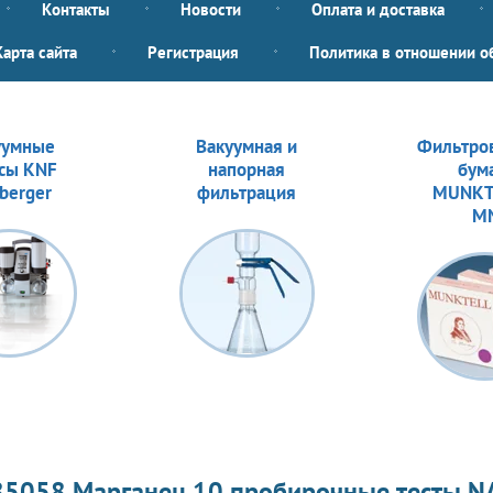
Контакты
Новости
Оплата и доставка
Карта сайта
Регистрация
Политика в отношении о
уумные
Вакуумная и
Фильтро
сы KNF
напорная
бум
berger
фильтрация
MUNKT
M
85058 Марганец 10 пробирочные тесты 