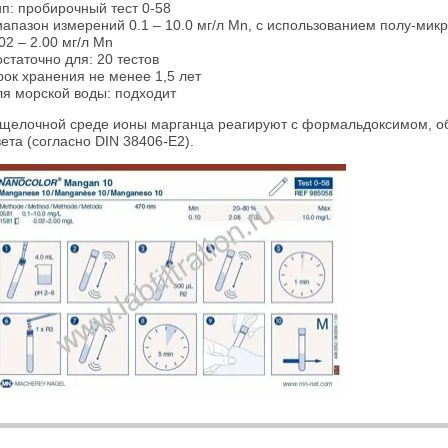
ип: пробирочный тест 0-58
апазон измерений 0.1 – 10.0 мг/л Mn, с использованием полу-микро
02 – 2.00 мг/л Mn
статочно для: 20 тестов
рок хранения не менее 1,5 лет
ля морской воды: подходит
 щелочной среде ионы марганца реагируют с формальдоксимом, об
ета (согласно DIN 38406-E2).