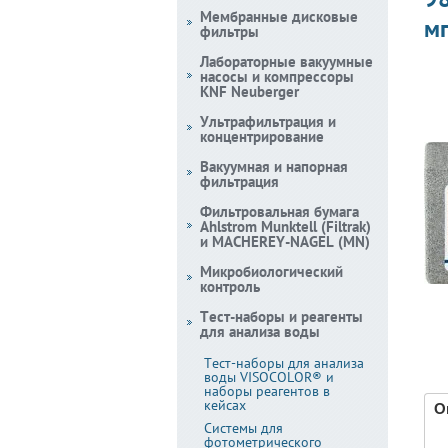
Мембранные дисковые
мг
фильтры
Лабораторные вакуумные
насосы и компрессоры
KNF Neuberger
Ультрафильтрация и
концентрирование
Вакуумная и напорная
фильтрация
Фильтровальная бумага
Ahlstrom Munktell (Filtrak)
и MACHEREY-NAGEL (MN)
Микробиологический
контроль
Тест-наборы и реагенты
для анализа воды
Тест-наборы для анализа
воды VISOCOLOR® и
наборы реагентов в
кейсах
О
Системы для
фотометрического