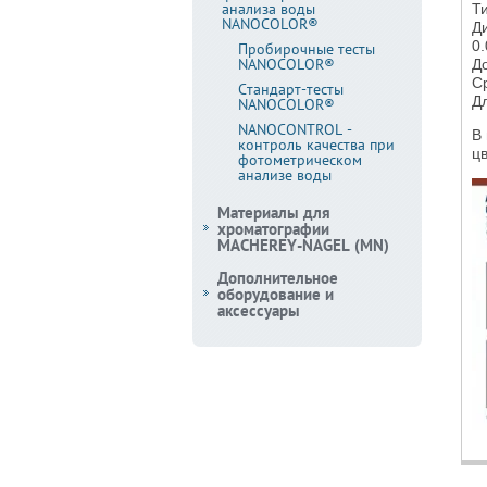
анализа воды
Т
NANOCOLOR®
Ди
0.
Пробирочные тесты
NANOCOLOR®
До
С
Стандарт-тесты
Д
NANOCOLOR®
NANOCONTROL -
В
контроль качества при
цв
фотометрическом
анализе воды
Материалы для
хроматографии
MACHEREY-NAGEL (MN)
Дополнительное
оборудование и
аксессуары