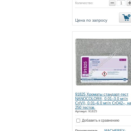
−
Количество:
Цена по запросу
91825 Хроматы стандарт-тест
NANOCOLOR®, 0.01–3.0 мг/л
Cr(VI), 0.01–6.0 мг/л CrO42–, н
250 тестов.
Артикул:
91825
Добавить к сравнению
MACHEREY-
Производитель