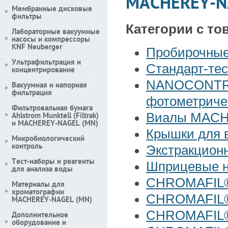
MACHEREY-N
Мембранные дисковые
фильтры
Категории с т
Лабораторные вакуумные
насосы и компрессоры
KNF Neuberger
Пробирочны
Ультрафильтрация и
Стандарт-т
концентрирование
NANOCONTROL
Вакуумная и напорная
фильтрация
фотометриче
Фильтровальная бумага
Ahlstrom Munktell (Filtrak)
Виалы MAC
и MACHEREY-NAGEL (MN)
Крышки для
Микробиологический
контроль
Экстракцион
Тест-наборы и реагенты
Шприцевые 
для анализа воды
CHROMAFIL®
Материалы для
хроматографии
CHROMAFIL®
MACHEREY-NAGEL (MN)
CHROMAFIL
Дополнительное
оборудование и