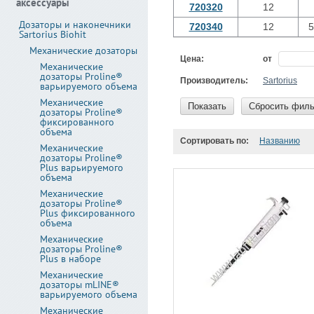
аксессуары
720320
12
Дозаторы и наконечники
720340
12
5
Sartorius Biohit
Механические дозаторы
Цена:
от
Механические
дозаторы Proline®
Производитель:
Sartorius
варьируемого объема
Механические
Показать
Сбросить филь
дозаторы Proline®
фиксированного
объема
Сортировать по:
Названию
Механические
дозаторы Proline®
Plus варьируемого
объема
Механические
дозаторы Proline®
Plus фиксированного
объема
Механические
дозаторы Proline®
Plus в наборе
Механические
дозаторы mLINE®
варьируемого объема
Механические