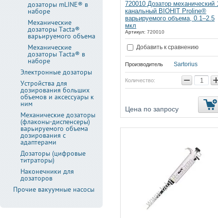
дозаторы mLINE® в
720010 Дозатор механический 
наборе
канальный BIOHIT Proline®
варьируемого объема, 0.1–2.5
Механические
мкл
дозаторы Tacta®
Артикул:
720010
варьируемого объема
Механические
Добавить к сравнению
дозаторы Tacta® в
наборе
Sartorius
Производитель
Электронные дозаторы
−
Количество:
Устройства для
дозирования больших
объемов и аксессуары к
ним
Цена по запросу
Механические дозаторы
(флаконы-диспенсеры)
варьируемого объема
дозирования с
адаптерами
Дозаторы (цифровые
титраторы)
Наконечники для
дозаторов
Прочие вакуумные насосы