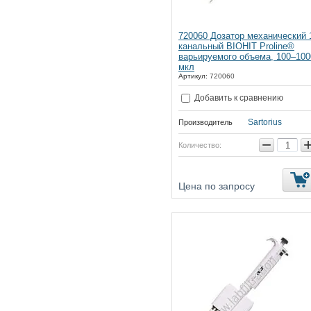
720060 Дозатор механический 
канальный BIOHIT Proline®
варьируемого объема, 100–100
мкл
Артикул:
720060
Добавить к сравнению
Sartorius
Производитель
−
Количество:
Цена по запросу