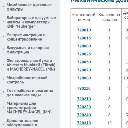
Мембранные дисковые
фильтры
Ди
Каталожный
Количество
Лабораторные вакуумные
о
номер
каналов
насосы и компрессоры
KNF Neuberger
720010
1
0
Ультрафильтрация и
720015
1
концентрирование
720080
1
Вакуумная и напорная
фильтрация
720025
1
Фильтровальная бумага
720050
1
1
Ahlstrom Munktell (Filtrak)
и MACHEREY-NAGEL (MN)
720070
1
2
Микробиологический
720060
1
10
контроль
720110
1
Тест-наборы и реагенты
для анализа воды
720210
8
Материалы для
720220
8
хроматографии
MACHEREY-NAGEL (MN)
720240
8
5
Дополнительное
720310
12
оборудование и